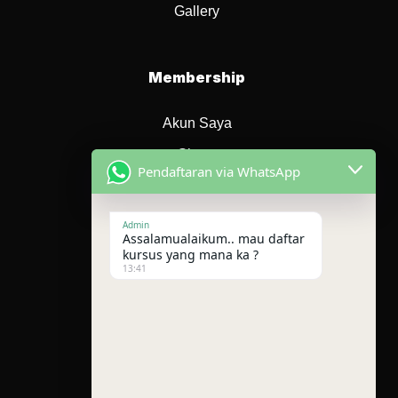
Gallery
Membership
Akun Saya
Siswa
Pendaftaran via WhatsApp
Instruktur
Admin
Assalamualaikum.. mau daftar
Sosial Media
kursus yang mana ka ?
13:41
Facebook
Instagram
Terms