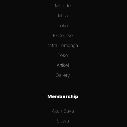
Metode
Mitra
Toko
E-Course
Mitra Lembaga
Toko
Artikel
Gallery
Membership
Akun Saya
Siswa