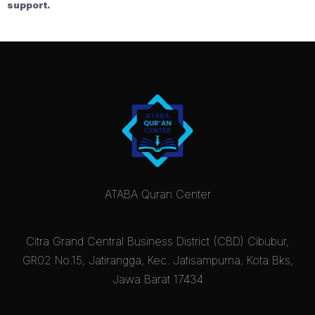
support.
ATABA Quran Center
Citra Grand Central Business District (CBD) Cibubur,
GR02 No.15, Jatirangga, Kec. Jatisampurna, Kota Bks,
Jawa Barat 17434