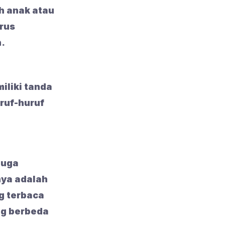
h anak atau
arus
.
miliki tanda
ruf-huruf
juga
nya adalah
g terbaca
n g berbeda