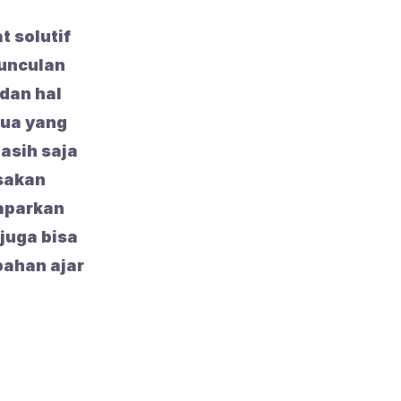
t solutif
munculan
 dan hal
tua yang
asih saja
sakan
paparkan
juga bisa
bahan ajar