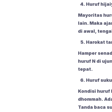
Huruf hija
Mayoritas hur
lain. Maka aja
di awal, tenga
Harokat t
Hamper senada
huruf N di uju
tepat.
Huruf suk
Kondisi huruf 
dhommah. Adak
Tanda baca su