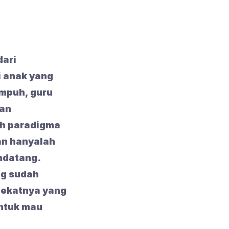
dari
i anak yang
empuh, guru
kan
ih paradigma
an hanyalah
ndatang.
ng sudah
rdekatnya yang
untuk mau