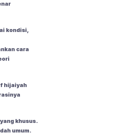
enar
i kondisi,
ankan cara
eori
f hijaiyah
rasinya
 yang khusus.
aidah umum.