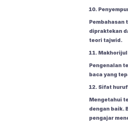
Penyempur
Pembahasan ta
dipraktekan d
teori tajwid.
Makhorijul
Pengenalan te
baca yang tep
Sifat huruf
Mengetahui te
dengan baik. 
pengajar mend