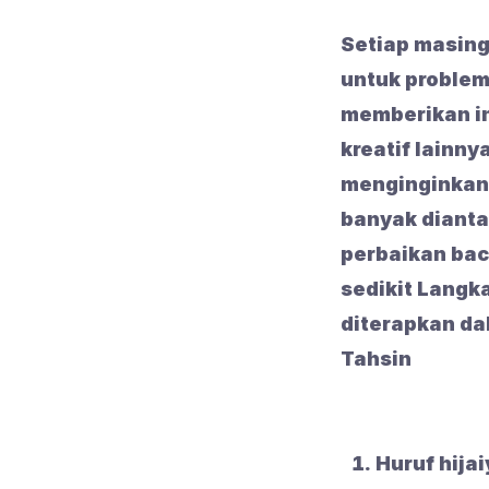
Setiap masing
untuk problem
memberikan in
kreatif lainny
menginginkan
banyak dianta
perbaikan bac
sedikit Langk
diterapkan da
Tahsin
Huruf hija